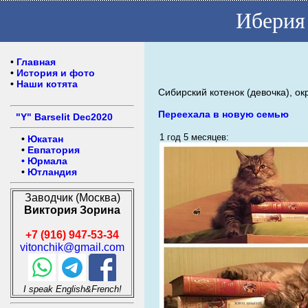
Иберия
•
Главная
•
История и фото
•
Наши котята
Сибирский котенок (девочка), ок
Переехала в новую семью
"Y" Barselit Dec2020
1 год 5 месяцев:
•
Юкатан
•
Евпатория
•
Юрмала
•
Ютландия
Заводчик (Москва)
Виктория Зорина
+7 (916) 947-53-34
vitonchik@gmail.com
I speak English&French!