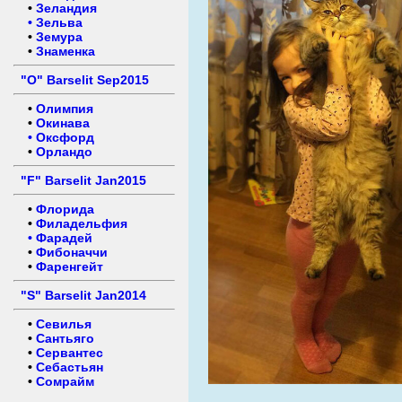
•
Зеландия
•
Зельва
•
Земура
•
Знаменка
"O" Barselit Sep2015
•
Олимпия
•
Окинава
•
Оксфорд
•
Орландо
"F" Barselit Jan2015
•
Флорида
•
Филадельфия
•
Фарадей
•
Фибоначчи
•
Фаренгейт
"S" Barselit Jan2014
•
Севилья
•
Сантьяго
•
Сервантес
•
Себастьян
•
Сомрайм