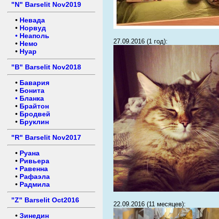
"N" Barselit Nov2019
•
Невада
•
Норвуд
•
Неаполь
27.09.2016 (1 год):
•
Немо
•
Нуар
"B" Barselit Nov2018
•
Бавария
•
Бонита
•
Бланка
•
Брайтон
•
Бродвей
•
Бруклин
"R" Barselit Nov2017
•
Руана
•
Ривьера
•
Равенна
•
Рафаэла
•
Радмила
"Z" Barselit Oct2016
22.09.2016 (11 месяцев):
•
Зинедин